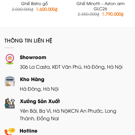
Ghế Minotti – Aston arm
Ghế Bistro gỗ
GLC26
Giá
Giá
2.000.000
₫
1.600.000
₫
gốc
hiện
Giá
Giá
2.350.000
₫
1.790.000
₫
là:
tại
gốc
hiện
2.000.000₫.
là:
là:
tại
1.600.000₫.
2.350.000₫.
là:
1.790
THÔNG TIN LIÊN HỆ
Showroom
306 La Casta, KĐT Văn Phú, Hà Đông, Hà Nội
Kho Hàng
Hà Đông, Hà Nội
Xưởng Sản Xuất
Yên Bài, Ba Vì, Hà Nội
KCN An Phước, Long
Thành, Đồng Nai
Hotline