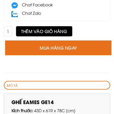
Chat Facebook
Chat Zalo
Ghế Eames GE14 số lượng
THÊM VÀO GIỎ HÀNG
MUA HÀNG NGAY
MÔ TẢ
GHẾ EAMES GE14
Kích thước:
43D x 61R x 78C (cm)