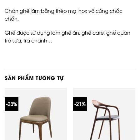
Chân ghế làm bằng thép mạ inox vô cùng chắc
chắn.
Ghế được sử dụng làm ghế ăn, ghế cafe, ghế quán
trà sữa, trà chanh…
SẢN PHẨM TƯƠNG TỰ
-23%
-21%