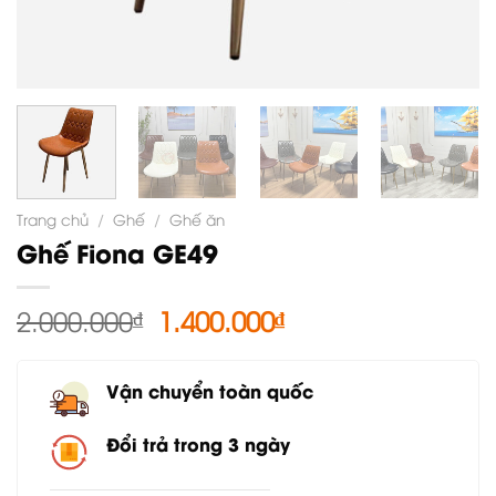
Trang chủ
/
Ghế
/
Ghế ăn
Ghế Fiona GE49
Giá
Giá
2.000.000
₫
1.400.000
₫
gốc
hiện
là:
tại
Vận chuyển toàn quốc
2.000.000₫.
là:
1.400.000₫.
Đổi trả trong 3 ngày