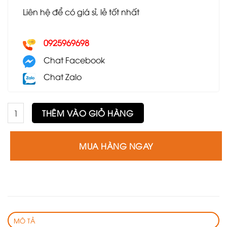
Liên hệ để có giá sỉ, lẻ tốt nhất
0925969698
Chat Facebook
Chat Zalo
Ghế Fiona GE49 số lượng
THÊM VÀO GIỎ HÀNG
MUA HÀNG NGAY
MÔ TẢ