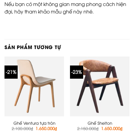
Nếu bạn có một không gian mang phong cách hiện
đại, hãy tham khảo mẫu ghế này nhé.
SẢN PHẨM TƯƠNG TỰ
-21%
-23%
Ghế Ventura tựa tròn
Ghế Shelton
Giá
Giá
Giá
Giá
2.100.000
₫
1.650.000
₫
2.150.000
₫
1.650.000
₫
gốc
hiện
gốc
hiện