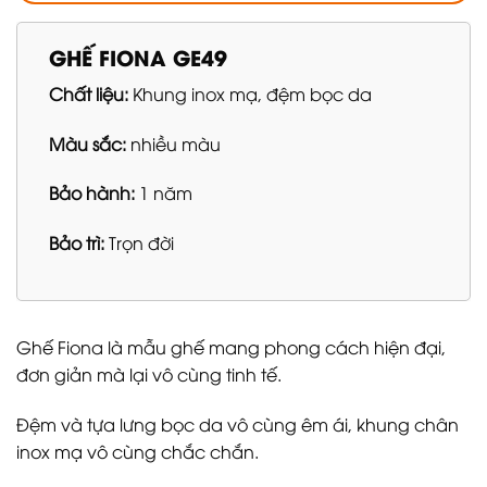
GHẾ FIONA GE49
Chất liệu:
Khung inox mạ, đệm bọc da
Màu sắc:
nhiều màu
Bảo hành:
1 năm
Bảo trì:
Trọn đời
Ghế Fiona là mẫu ghế mang phong cách hiện đại,
đơn giản mà lại vô cùng tinh tế.
Đệm và tựa lưng bọc da vô cùng êm ái, khung chân
inox mạ vô cùng chắc chắn.