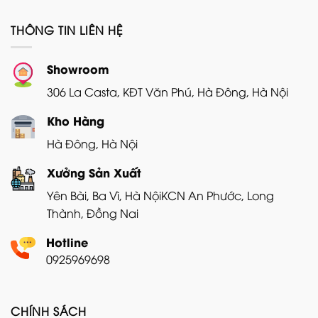
1.790.000₫.
THÔNG TIN LIÊN HỆ
Showroom
306 La Casta, KĐT Văn Phú, Hà Đông, Hà Nội
Kho Hàng
Hà Đông, Hà Nội
Xưởng Sản Xuất
Yên Bài, Ba Vì, Hà Nội
KCN An Phước, Long
Thành, Đồng Nai
Hotline
0925969698
CHÍNH SÁCH