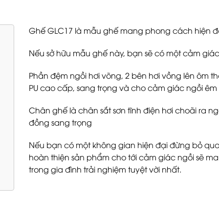
Ghế GLC17 là mẫu ghế mang phong cách hiện đại, 
Nếu sở hữu mẫu ghế này, bạn sẽ có một cảm giác n
Phần đệm ngồi hơi võng, 2 bên hơi vồng lên ôm th
PU cao cấp, sang trọng và cho cảm giác ngồi êm á
Chân ghế là chân sắt sơn tĩnh điện hơi choãi ra 
đồng sang trọng
Nếu bạn có một không gian hiện đại đừng bỏ qua
hoàn thiện sản phẩm cho tới cảm giác ngồi sẽ ma
trong gia đình trải nghiệm tuyệt vời nhất.