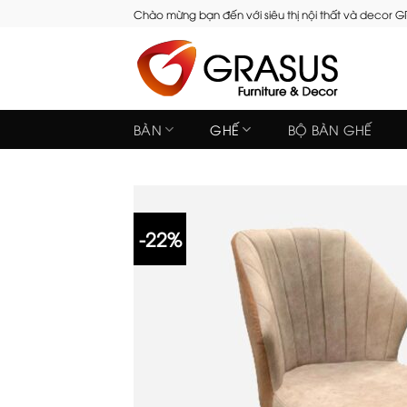
Skip
Chào mừng bạn đến với siêu thị nội thất và decor 
to
content
BÀN
GHẾ
BỘ BÀN GHẾ
-22%