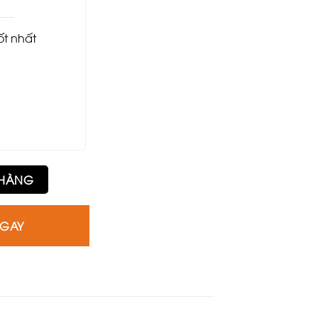
tốt nhất
 HÀNG
NGAY