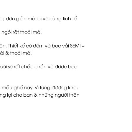
đơn giản mà lại vô cùng tinh tế.
gồi rất thoải mái.
ân. Thiết kế có đệm và bọc vải SEMI –
i & thoải mái.
ngoài sẽ rất chắc chắn và được bọc
 mẫu ghế này. Vì từng đường khâu
ng lại cho bạn & những người thân