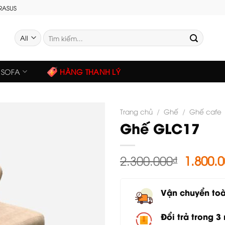
GRASUS
Tìm
kiếm:
SOFA
HÀNG THANH LÝ
Trang chủ
/
Ghế
/
Ghế cafe
Ghế GLC17
Giá
2.300.000
₫
1.800.
gốc
là:
Vận chuyển to
2.300.0
Đổi trả trong 3