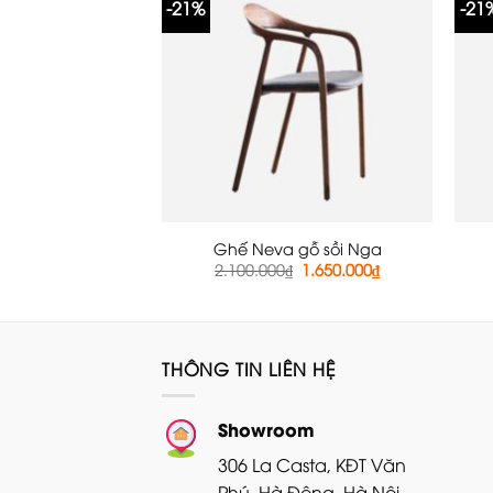
-21%
-21
Ghế Neva gỗ sồi Nga
Giá
Giá
2.100.000
₫
1.650.000
₫
gốc
hiện
là:
tại
2.100.000₫.
là:
1.650.000₫.
THÔNG TIN LIÊN HỆ
Showroom
306 La Casta, KĐT Văn
Phú, Hà Đông, Hà Nội