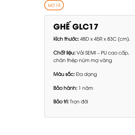
MÔ TẢ
GHẾ GLC17
Kích thước:
48D x 45R x 83C (cm).
Chất liệu:
Vải SEMI – PU cao cấp,
chân thép núm mạ vàng
Màu sắc:
Đa dạng
Bảo hành:
1 năm
Bảo trì:
Trọn đời