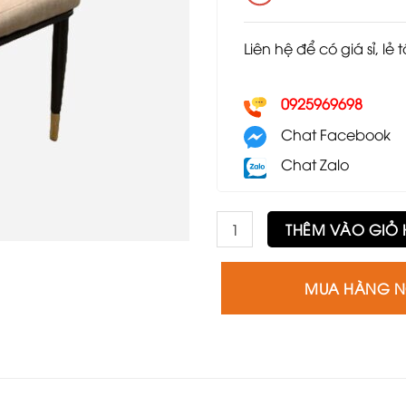
Liên hệ để có giá sỉ, lẻ 
0925969698
Chat Facebook
Chat Zalo
Ghế GLC17 số lượng
THÊM VÀO GIỎ
MUA HÀNG 