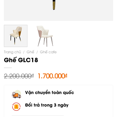
Trang chủ
/
Ghế
/
Ghế cafe
Ghế GLC18
Giá
Giá
2.200.000
₫
1.700.000
₫
gốc
hiện
là:
tại
Vận chuyển toàn quốc
2.200.000₫.
là:
1.700.000₫.
Đổi trả trong 3 ngày