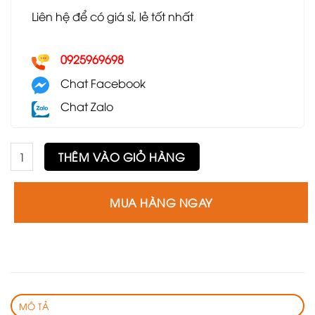
Liên hệ để có giá sỉ, lẻ tốt nhất
0925969698
Chat Facebook
Chat Zalo
Ghế GLC18 số lượng
THÊM VÀO GIỎ HÀNG
MUA HÀNG NGAY
MÔ TẢ