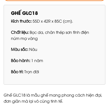
GHẾ GLC18
Kích thước:
55D x 42R x 85C (cm).
Chất liệu:
Bọc da, chân thép sơn tĩnh điện
núm mạ vàng
Màu sắc:
Nâu
Bảo hành:
1 năm
Bảo trì:
Trọn đời
Ghế GLC18 là mẫu ghế mang phong cách hiện đại,
đơn giản mà lại vô cùng tinh tế.