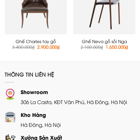
Ghế Charles tay gỗ
Ghế Neva gỗ sồi Nga
Giá
Giá
Giá
Giá
3.400.000
₫
2.900.000
₫
2.100.000
₫
1.650.000
₫
gốc
hiện
gốc
hiện
là:
tại
là:
tại
3.400.000₫.
là:
2.100.000₫.
là:
2.900.000₫.
1.650
THÔNG TIN LIÊN HỆ
Showroom
306 La Casta, KĐT Văn Phú, Hà Đông, Hà Nội
Kho Hàng
Hà Đông, Hà Nội
Xưởng Sản Xuất