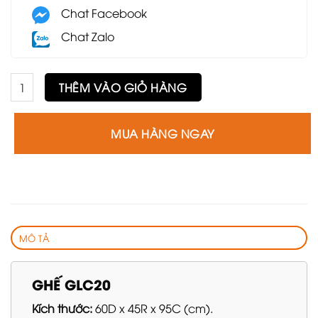
Chat Facebook
Chat Zalo
Ghế GLC20 số lượng
THÊM VÀO GIỎ HÀNG
MUA HÀNG NGAY
MÔ TẢ
GHẾ GLC20
Kích thước:
60D x 45R x 95C (cm).