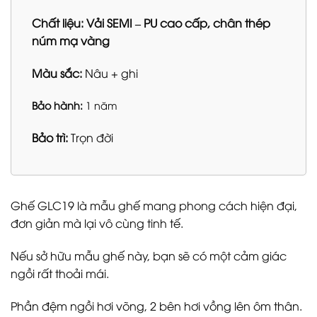
Chất liệu: Vải SEMI – PU cao cấp, chân thép
núm mạ vàng
Màu sắc:
Nâu + ghi
Bảo hành:
1 năm
Bảo trì:
Trọn đời
Ghế GLC19 là mẫu ghế mang phong cách hiện đại,
đơn giản mà lại vô cùng tinh tế.
Nếu sở hữu mẫu ghế này, bạn sẽ có một cảm giác
ngồi rất thoải mái.
Phần đệm ngồi hơi võng, 2 bên hơi vồng lên ôm thân.