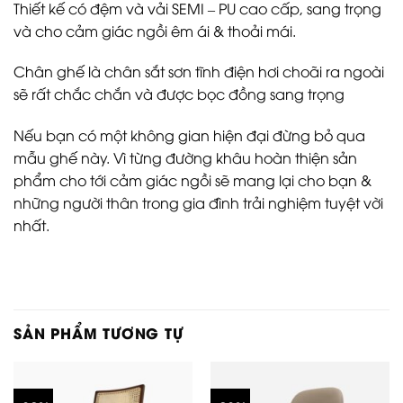
Thiết kế có đệm và vải SEMI – PU cao cấp, sang trọng
và cho cảm giác ngồi êm ái & thoải mái.
Chân ghế là chân sắt sơn tĩnh điện hơi choãi ra ngoài
sẽ rất chắc chắn và được bọc đồng sang trọng
Nếu bạn có một không gian hiện đại đừng bỏ qua
mẫu ghế này. Vì từng đường khâu hoàn thiện sản
phẩm cho tới cảm giác ngồi sẽ mang lại cho bạn &
những người thân trong gia đình trải nghiệm tuyệt vời
nhất.
SẢN PHẨM TƯƠNG TỰ