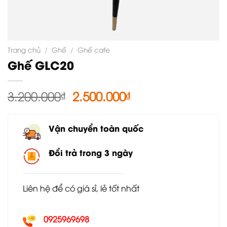
Trang chủ
/
Ghế
/
Ghế cafe
Ghế GLC20
Giá
Giá
3.200.000
₫
2.500.000
₫
gốc
hiện
là:
tại
Vận chuyển toàn quốc
3.200.000₫.
là:
2.500.000₫.
Đổi trả trong 3 ngày
Liên hệ để có giá sỉ, lẻ tốt nhất
0925969698