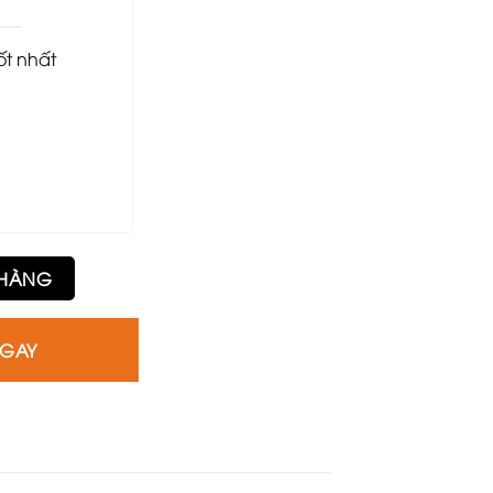
tốt nhất
 HÀNG
NGAY