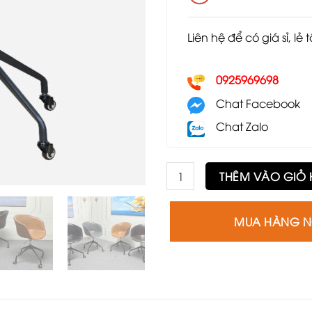
Liên hệ để có giá sỉ, lẻ 
0925969698
Chat Facebook
Chat Zalo
Ghế Hay GE55 số lượng
THÊM VÀO GIỎ
MUA HÀNG 