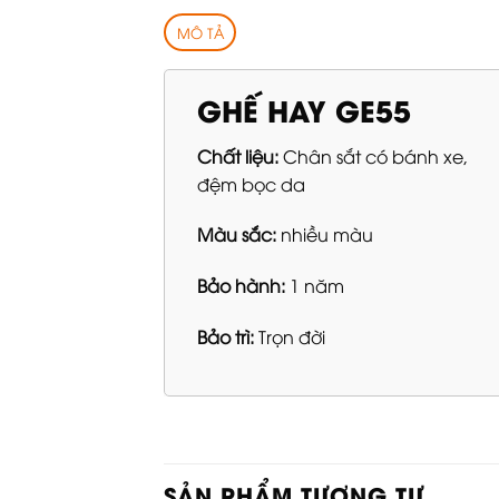
MÔ TẢ
GHẾ HAY GE55
Chất liệu:
Chân sắt có bánh xe,
đệm bọc da
Màu sắc:
nhiều màu
Bảo hành:
1 năm
Bảo trì:
Trọn đời
SẢN PHẨM TƯƠNG TỰ