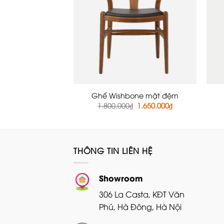
Ghế Wishbone mặt đệm
Giá
Giá
1.800.000
₫
1.650.000
₫
gốc
hiện
là:
tại
1.800.000₫.
là:
1.650.000₫.
THÔNG TIN LIÊN HỆ
Showroom
306 La Casta, KĐT Văn
Phú, Hà Đông, Hà Nội