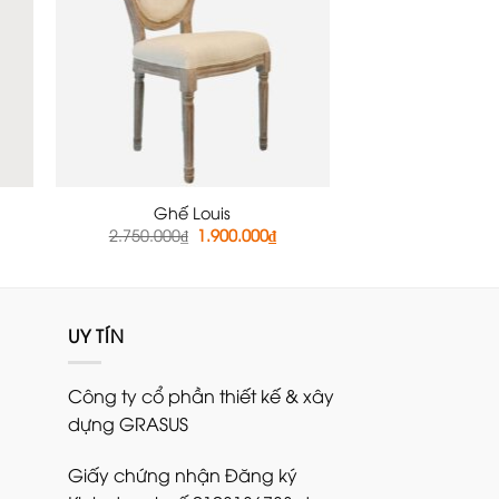
Ghế Louis
á
Giá
Giá
2.750.000
₫
1.900.000
₫
ện
gốc
hiện
là:
tại
2.750.000₫.
là:
750.000₫.
1.900.000₫.
UY TÍN
Công ty cổ phần thiết kế & xây
dựng GRASUS
Giấy chứng nhận Đăng ký