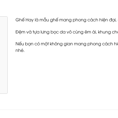
Ghế Hay là mẫu ghế mang phong cách hiện đại, đơ
Đệm và tựa lưng bọc da vô cùng êm ái, khung ch
Nếu bạn có một không gian mang phong cách hi
nhé.