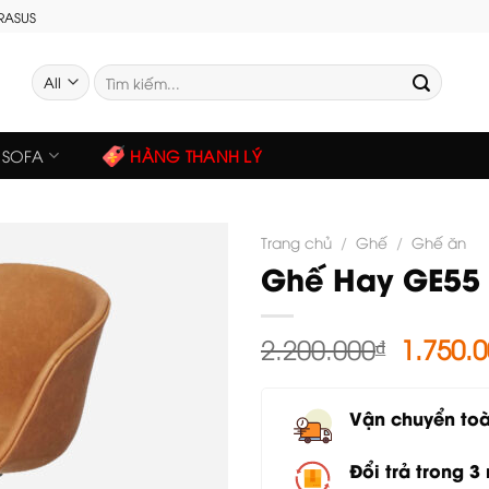
GRASUS
Tìm
kiếm:
SOFA
HÀNG THANH LÝ
Trang chủ
/
Ghế
/
Ghế ăn
Ghế Hay GE55
Giá
2.200.000
₫
1.750.
gốc
là:
Vận chuyển to
2.200.0
Đổi trả trong 3