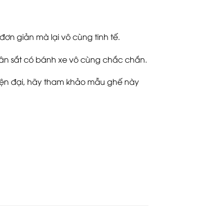
n giản mà lại vô cùng tinh tế.
ân sắt có bánh xe vô cùng chắc chắn.
ện đại, hãy tham khảo mẫu ghế này