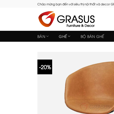
Skip
Chào mừng bạn đến với siêu thị nội thất và decor 
to
content
BÀN
GHẾ
BỘ BÀN GHẾ
-20%