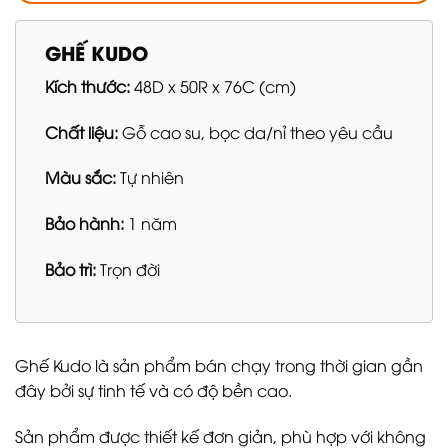
GHẾ KUDO
Kích thước:
48D x 50R x 76C (cm)
Chất liệu:
Gỗ cao su, bọc da/nỉ theo yêu cầu
Màu sắc:
Tự nhiên
Bảo hành:
1 năm
Bảo trì:
Trọn đời
Ghế Kudo là sản phẩm bán chạy trong thời gian gần
đây bởi sự tinh tế và có độ bền cao.
Sản phẩm được thiết kế đơn giản, phù hợp với không