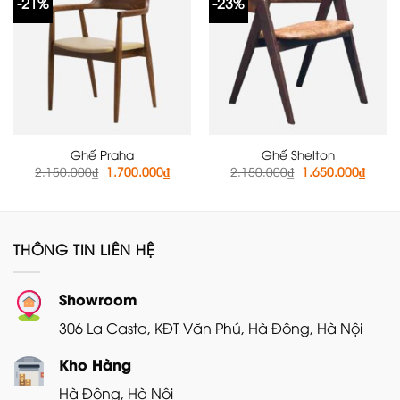
-21%
-23%
Ghế Praha
Ghế Shelton
Giá
Giá
Giá
Giá
2.150.000
₫
1.700.000
₫
2.150.000
₫
1.650.000
₫
gốc
hiện
gốc
hiện
là:
tại
là:
tại
2.150.000₫.
là:
2.150.000₫.
là:
1.700.000₫.
1.650
THÔNG TIN LIÊN HỆ
Showroom
306 La Casta, KĐT Văn Phú, Hà Đông, Hà Nội
Kho Hàng
Hà Đông, Hà Nội