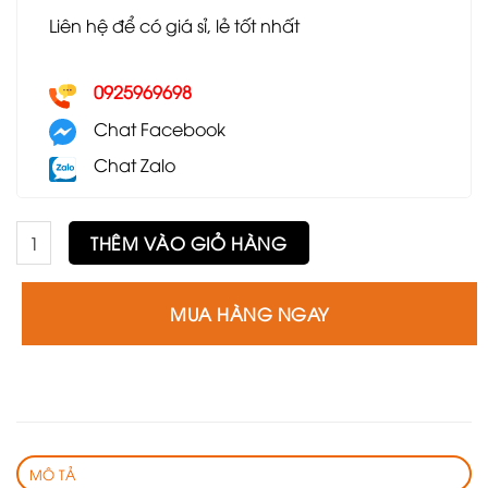
Liên hệ để có giá sỉ, lẻ tốt nhất
0925969698
Chat Facebook
Chat Zalo
Ghế Kudo số lượng
THÊM VÀO GIỎ HÀNG
MUA HÀNG NGAY
MÔ TẢ