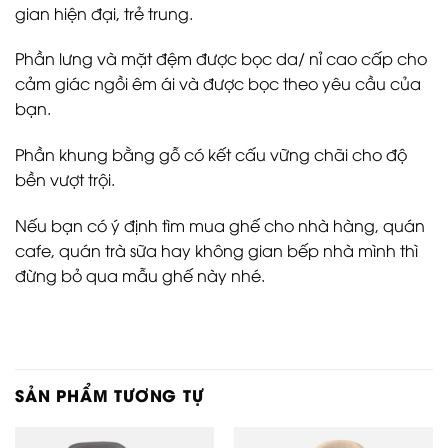
gian hiện đại, trẻ trung.
Phần lưng và mặt đệm được bọc da/ nỉ cao cấp cho
cảm giác ngồi êm ái và được bọc theo yêu cầu của
bạn.
Phần khung bằng gỗ có kết cấu vững chãi cho độ
bền vượt trội.
Nếu bạn có ý định tìm mua ghế cho nhà hàng, quán
cafe, quán trà sữa hay không gian bếp nhà mình thì
đừng bỏ qua mẫu ghế này nhé.
SẢN PHẨM TƯƠNG TỰ