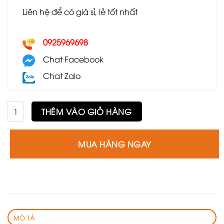
Liên hệ để có giá sỉ, lẻ tốt nhất
0925969698
Chat Facebook
Chat Zalo
Ghế Maris 198 GLC44 số lượng
THÊM VÀO GIỎ HÀNG
MUA HÀNG NGAY
MÔ TẢ