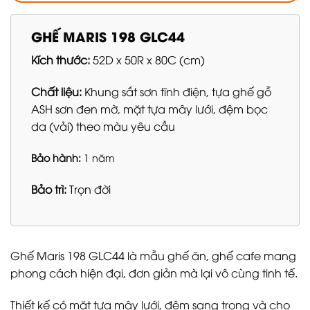
GHẾ MARIS 198 GLC44
Kích thước:
52D x 50R x 80C (cm)
Chất liệu:
Khung sắt sơn tĩnh điện, tựa ghế gỗ
ASH sơn đen mờ, mặt tựa mây lưới, đệm bọc
da (vải) theo màu yêu cầu
Bảo hành:
1 năm
Bảo trì:
Trọn đời
Ghế Maris 198 GLC44 là mẫu ghế ăn, ghế cafe mang
phong cách hiện đại, đơn giản mà lại vô cùng tinh tế.
Thiết kế có mặt tựa mây lưới, đệm sang trọng và cho