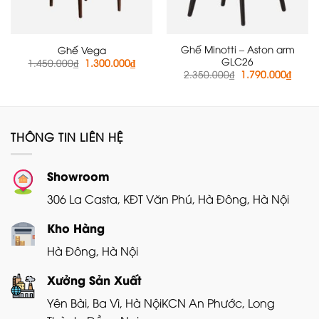
Ghế Minotti – Aston arm
Ghế Vega
GLC26
Giá
Giá
1.450.000
₫
1.300.000
₫
gốc
hiện
Giá
Giá
2.350.000
₫
1.790.000
₫
là:
tại
gốc
hiện
1.450.000₫.
là:
là:
tại
1.300.000₫.
2.350.000₫.
là:
1.790
THÔNG TIN LIÊN HỆ
Showroom
306 La Casta, KĐT Văn Phú, Hà Đông, Hà Nội
Kho Hàng
Hà Đông, Hà Nội
Xưởng Sản Xuất
Yên Bài, Ba Vì, Hà Nội
KCN An Phước, Long