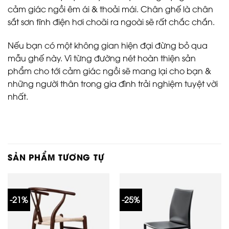
cảm giác ngồi êm ái & thoải mái. Chân ghế là chân
sắt sơn tĩnh điện hơi choãi ra ngoài sẽ rất chắc chắn.
Nếu bạn có một không gian hiện đại đừng bỏ qua
mẫu ghế này. Vì từng đường nét hoàn thiện sản
phẩm cho tới cảm giác ngồi sẽ mang lại cho bạn &
những người thân trong gia đình trải nghiệm tuyệt vời
nhất.
SẢN PHẨM TƯƠNG TỰ
-21%
-25%