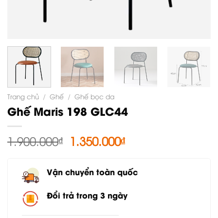
Trang chủ
/
Ghế
/
Ghế bọc da
Ghế Maris 198 GLC44
Giá
Giá
1.900.000
₫
1.350.000
₫
gốc
hiện
là:
tại
Vận chuyển toàn quốc
1.900.000₫.
là:
1.350.000₫.
Đổi trả trong 3 ngày