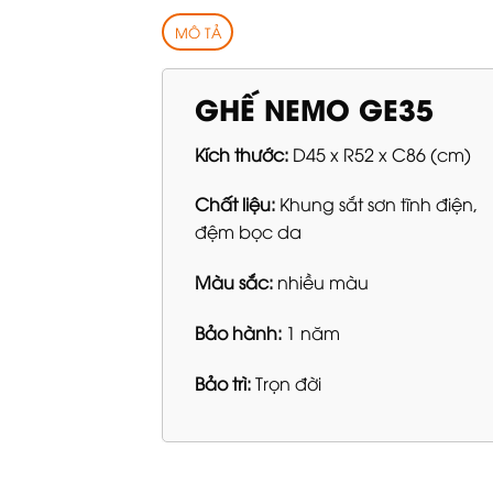
MÔ TẢ
GHẾ NEMO GE35
Kích thước:
D45 x R52 x C86 (cm)
Chất liệu:
Khung sắt sơn tĩnh điện,
đệm bọc da
Màu sắc:
nhiều màu
Bảo hành:
1 năm
Bảo trì:
Trọn đời