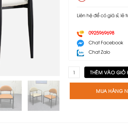
Liên hệ để có giá sỉ, lẻ 
0925969698
Chat Facebook
Chat Zalo
Ghế Nemo GE35 số lượng
THÊM VÀO GIỎ
MUA HÀNG 