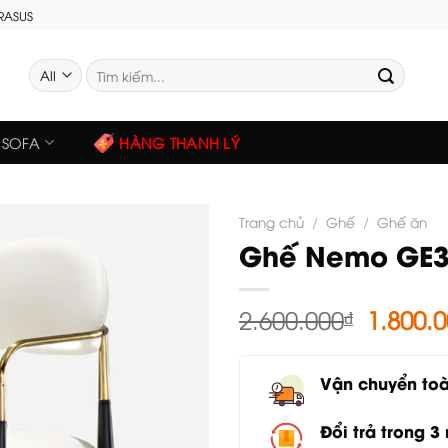
GRASUS
Tìm
kiếm:
SOFA
HÀNG THANH LÝ
Trang chủ
/
Ghế
/
Ghế ăn
Ghế Nemo GE
Giá
2.600.000
₫
1.800.
gốc
là:
Vận chuyển to
2.600.0
Đổi trả trong 3