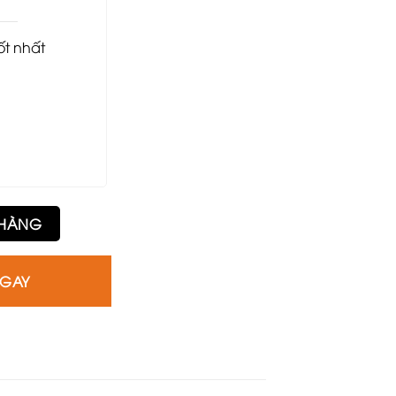
tốt nhất
 HÀNG
NGAY