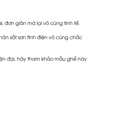
đơn giản mà lại vô cùng tinh tế.
hân sắt sơn tĩnh điện vô cùng chắc
ện đại, hãy tham khảo mẫu ghế này