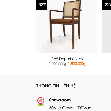
-32%
-22
Ghế Deport có tay
Giá
Giá
2.200.000
₫
1.500.000
₫
gốc
hiện
là:
tại
2.200.000₫.
là:
1.500.000₫.
THÔNG TIN LIÊN HỆ
Showroom
306 La Casta, KĐT Văn