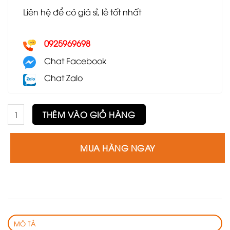
Liên hệ để có giá sỉ, lẻ tốt nhất
0925969698
Chat Facebook
Chat Zalo
Ghế Radar GE8 số lượng
THÊM VÀO GIỎ HÀNG
MUA HÀNG NGAY
MÔ TẢ