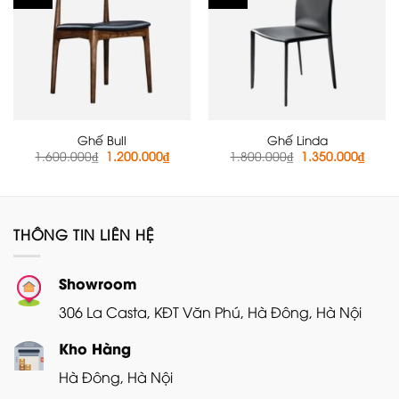
Ghế Bull
Ghế Linda
Giá
Giá
Giá
Giá
1.600.000
₫
1.200.000
₫
1.800.000
₫
1.350.000
₫
gốc
hiện
gốc
hiện
là:
tại
là:
tại
1.600.000₫.
là:
1.800.000₫.
là:
1.200.000₫.
1.350
THÔNG TIN LIÊN HỆ
Showroom
306 La Casta, KĐT Văn Phú, Hà Đông, Hà Nội
Kho Hàng
Hà Đông, Hà Nội