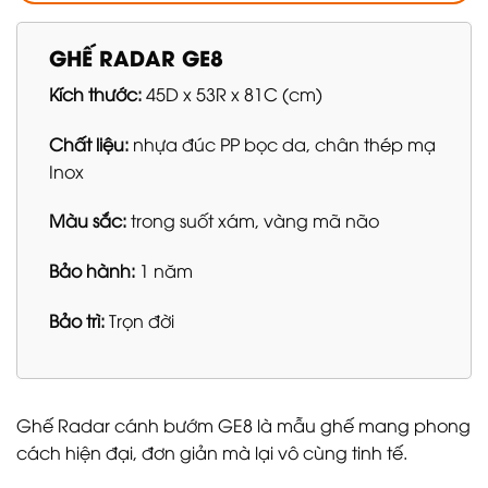
GHẾ RADAR GE8
Kích thước:
45D x 53R x 81C (cm)
Chất liệu:
nhựa đúc PP bọc da, chân thép mạ
Inox
Màu sắc:
trong suốt xám, vàng mã não
Bảo hành:
1 năm
Bảo trì:
Trọn đời
Ghế Radar cánh bướm GE8 là mẫu ghế mang phong
cách hiện đại, đơn giản mà lại vô cùng tinh tế.