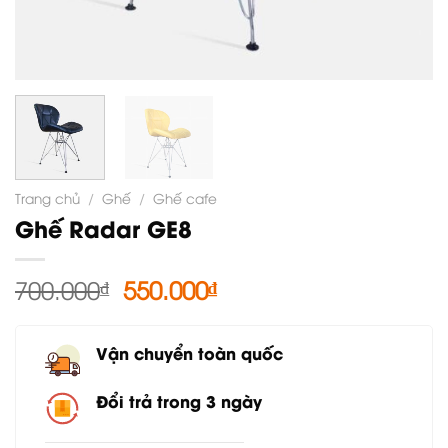
Trang chủ
/
Ghế
/
Ghế cafe
Ghế Radar GE8
Giá
Giá
700.000
₫
550.000
₫
gốc
hiện
là:
tại
Vận chuyển toàn quốc
700.000₫.
là:
550.000₫.
Đổi trả trong 3 ngày