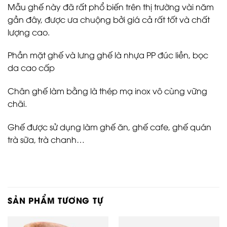
Mẫu ghế này đã rất phổ biến trên thị trường vài năm
gần đây, được ưa chuộng bởi giá cả rất tốt và chất
lượng cao.
Phần mặt ghế và lưng ghế là nhựa PP đúc liền, bọc
da cao cấp
Chân ghế làm bằng là thép mạ inox vô cùng vững
chãi.
Ghế được sử dụng làm ghế ăn, ghế cafe, ghế quán
trà sữa, trà chanh…
SẢN PHẨM TƯƠNG TỰ