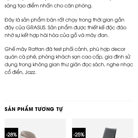
sáng tạo điểm nhấn cho căn phòng.
Đây là sản phẩm bán rất chạy trong thời gian gần
đây của GRASUS. Sản phẩm được thiết kế độc đáo
nhờ sự kết hợp hài hòa của gỗ và mây đan.
Ghế mây Rattan đã test phối cảnh, phù hợp decor
quán cà phê, phòng khách sạn cao cấp, gia đình sử
dụng trong không gian thư giãn đọc sách, nghe nhạc
cổ điển, Jazz.
SẢN PHẨM TƯƠNG TỰ
-28%
-25%