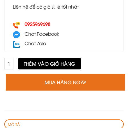
Liên hệ để có giá sỉ, lẻ tốt nhất
0925969698
Chat Facebook
Chat Zalo
Ghế Rattan mặt mây số lượng
THÊM VÀO GIỎ HÀNG
MUA HÀNG NGAY
MÔ TẢ