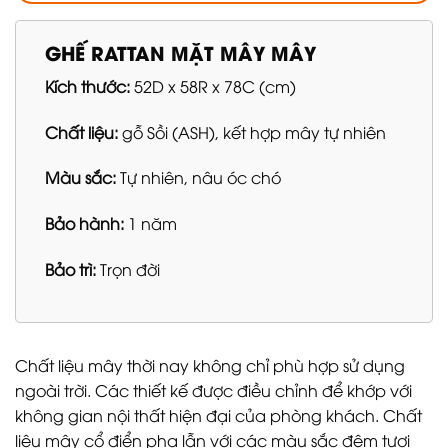
GHẾ RATTAN MẶT MÂY MÂY
Kích thước:
52D x 58R x 78C (cm)
Chất liệu:
gỗ Sồi (ASH), kết hợp mây tự nhiên
Màu sắc:
Tự nhiên, nâu óc chó
Bảo hành:
1 năm
Bảo trì:
Trọn đời
Chất liệu mây thời nay không chỉ phù hợp sử dụng
ngoài trời. Các thiết kế được điều chỉnh để khớp với
không gian nội thất hiện đại của phòng khách. Chất
liệu mây cổ điển pha lẫn với các màu sắc đệm tươi