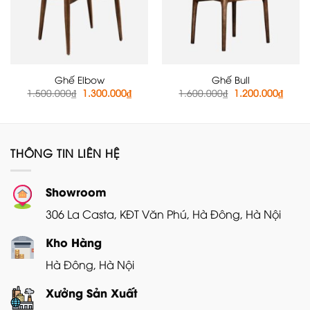
Ghế Elbow
Ghế Bull
Giá
Giá
Giá
Giá
1.500.000
₫
1.300.000
₫
1.600.000
₫
1.200.000
₫
gốc
hiện
gốc
hiện
là:
tại
là:
tại
1.500.000₫.
là:
1.600.000₫.
là:
1.300.000₫.
1.200
THÔNG TIN LIÊN HỆ
Showroom
306 La Casta, KĐT Văn Phú, Hà Đông, Hà Nội
Kho Hàng
Hà Đông, Hà Nội
Xưởng Sản Xuất