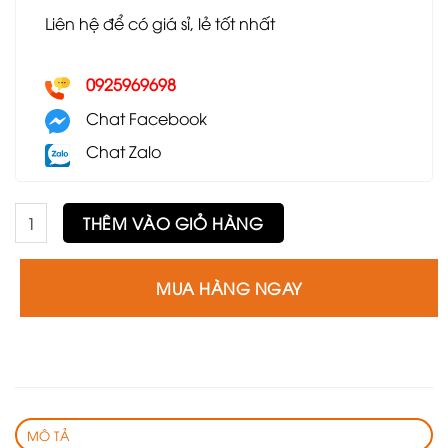
Liên hệ để có giá sỉ, lẻ tốt nhất
0925969698
Chat Facebook
Chat Zalo
Ghế sofa băng GSF20 số lượng
THÊM VÀO GIỎ HÀNG
MUA HÀNG NGAY
MÔ TẢ