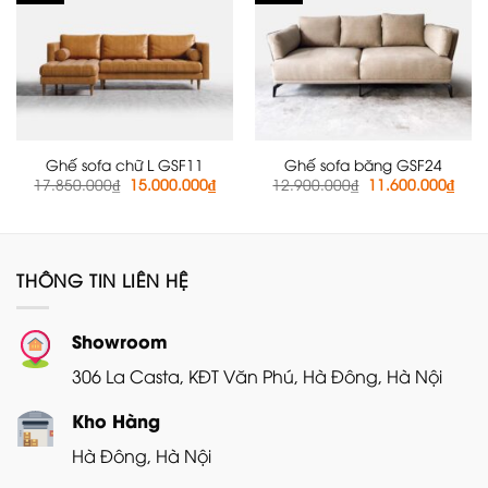
Ghế sofa chữ L GSF11
Ghế sofa băng GSF24
Giá
Giá
Giá
Giá
17.850.000
₫
15.000.000
₫
12.900.000
₫
11.600.000
₫
gốc
hiện
gốc
hiện
là:
tại
là:
tại
17.850.000₫.
là:
12.900.000₫.
là:
15.000.000₫.
11.6
THÔNG TIN LIÊN HỆ
Showroom
306 La Casta, KĐT Văn Phú, Hà Đông, Hà Nội
Kho Hàng
Hà Đông, Hà Nội