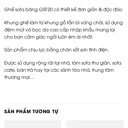
Ghế sofa băng GSF20 có thiết kế đơn giản & độc đáo
Khung ghế làm từ khung gỗ tần bì vững chãi, sử dụng
đệm mút và bọc da cao cấp nhập khẩu mang lại
cho bạn cảm giác ngồi luôn êm ái nhất.
Sản phẩm chịu lực bằng chân sắt sơn tĩnh điện.
Được sử dụng rộng rãi tại nhà, làm sofa thư giãn, sofa
cafe, bàn trà hay tại các sảnh tòa nhà, trung tâm
thương mại…
SẢN PHẨM TƯƠNG TỰ