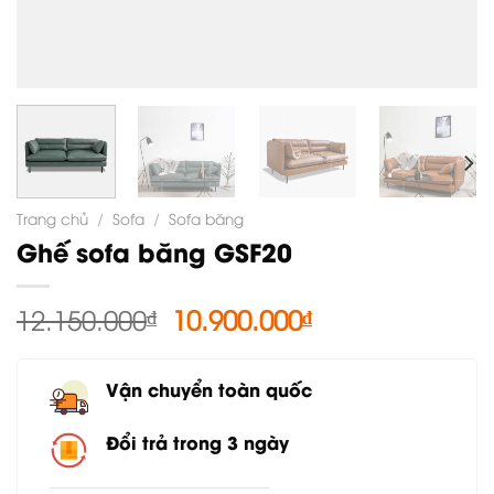
Trang chủ
/
Sofa
/
Sofa băng
Ghế sofa băng GSF20
Giá
Giá
12.150.000
₫
10.900.000
₫
gốc
hiện
là:
tại
Vận chuyển toàn quốc
12.150.000₫.
là:
10.900.000₫.
Đổi trả trong 3 ngày