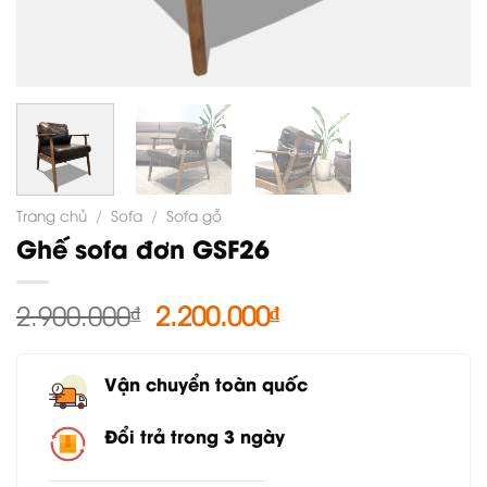
Trang chủ
/
Sofa
/
Sofa gỗ
Ghế sofa đơn GSF26
Giá
Giá
2.900.000
₫
2.200.000
₫
gốc
hiện
là:
tại
Vận chuyển toàn quốc
2.900.000₫.
là:
2.200.000₫.
Đổi trả trong 3 ngày