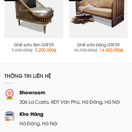
Ghế sofa đơn GSF25
Ghế sofa băng GSF29
Giá
Giá
Giá
Giá
7.200.000
₫
5.200.000
₫
15.700.000
₫
14.300.000
₫
gốc
hiện
gốc
hiện
là:
tại
là:
tại
7.200.000₫.
là:
15.700.000₫.
là:
5.200.000₫.
14.3
THÔNG TIN LIÊN HỆ
Showroom
306 La Casta, KĐT Văn Phú, Hà Đông, Hà Nội
Kho Hàng
Hà Đông, Hà Nội