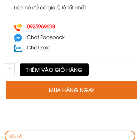
Liên hệ để có giá sỉ, lẻ tốt nhất
0925969698
Chat Facebook
Chat Zalo
Ghế sofa đơn GSF26 số lượng
THÊM VÀO GIỎ HÀNG
MUA HÀNG NGAY
MÔ TẢ