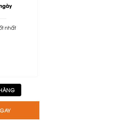
12.500.000₫.
 ngày
tốt nhất
số lượng
 HÀNG
NGAY