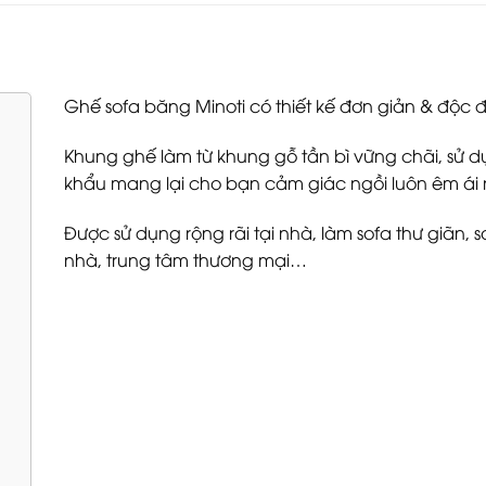
Ghế sofa băng Minoti có thiết kế đơn giản & độc 
Khung ghế làm từ khung gỗ tần bì vững chãi, sử 
khẩu mang lại cho bạn cảm giác ngồi luôn êm ái 
Được sử dụng rộng rãi tại nhà, làm sofa thư giãn, s
nhà, trung tâm thương mại…