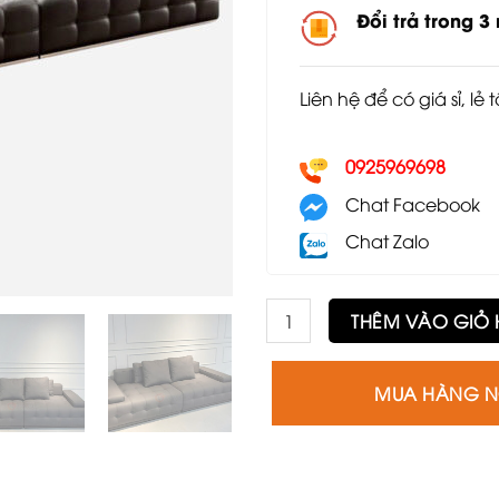
Đổi trả trong 3
Liên hệ để có giá sỉ, lẻ 
0925969698
Chat Facebook
Chat Zalo
Ghế sofa băng Minoti GSF74 
THÊM VÀO GIỎ
MUA HÀNG 