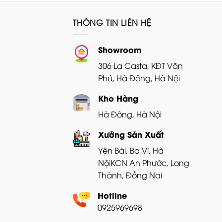
20.500.000₫.
THÔNG TIN LIÊN HỆ
Showroom
306 La Casta, KĐT Văn
Phú, Hà Đông, Hà Nội
Kho Hàng
Hà Đông, Hà Nội
Xưởng Sản Xuất
Yên Bài, Ba Vì, Hà
Nội
KCN An Phước, Long
Thành, Đồng Nai
Hotline
0925969698