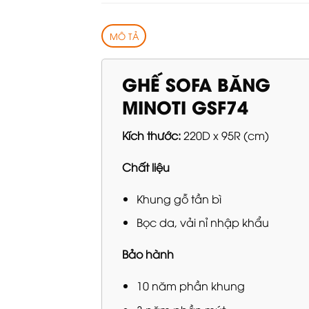
MÔ TẢ
GHẾ SOFA BĂNG
MINOTI GSF74
Kích thước:
220D x 95R (cm)
Chất liệu
Khung gỗ tần bì
Bọc da, vải nỉ nhập khẩu
Bảo hành
10 năm phần khung