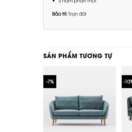
3 năm phần mút
Bảo trì:
Trọn đời
SẢN PHẨM TƯƠNG TỰ
-7%
-10