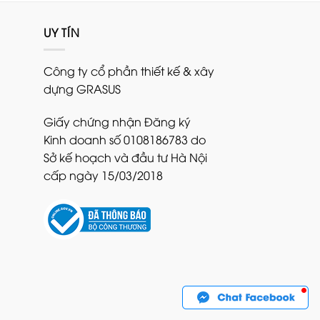
200.000₫.
8.900.000₫.
UY TÍN
Công ty cổ phần thiết kế & xây
dựng GRASUS
Giấy chứng nhận Đăng ký
Kinh doanh số 0108186783 do
Sở kế hoạch và đầu tư Hà Nội
cấp ngày 15/03/2018