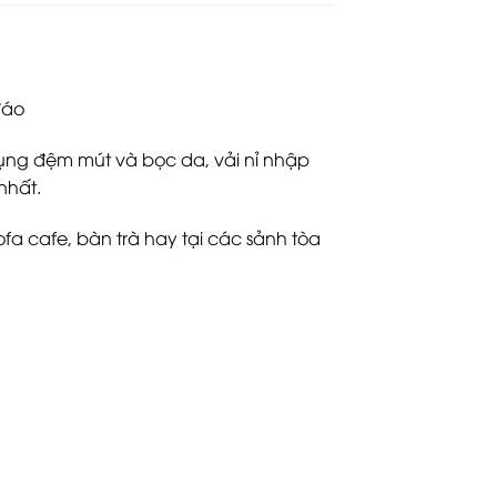
đáo
dụng đệm mút và bọc da, vải nỉ nhập
nhất.
ofa cafe, bàn trà hay tại các sảnh tòa