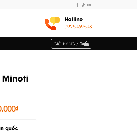
Hotline
0925969698
GIỎ HÀNG /
0
₫
 Minoti
Giá
0.000
₫
hiện
tại
àn quốc
.000₫.
là: