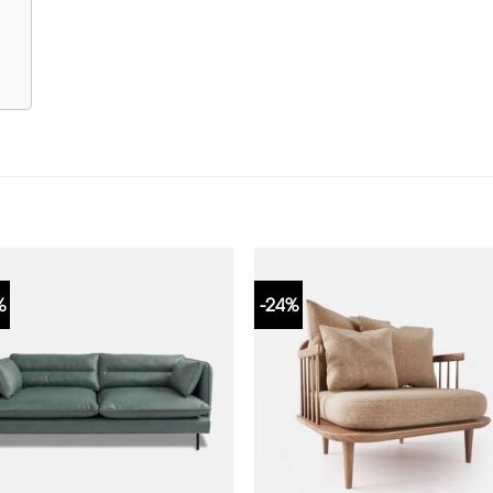
%
-24%