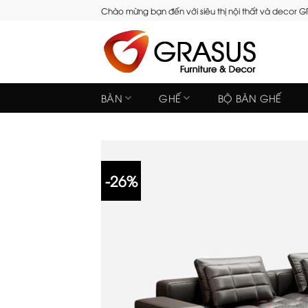
Skip
Chào mừng bạn đến với siêu thị nội thất và decor 
to
content
BÀN
GHẾ
BỘ BÀN GHẾ
-26%