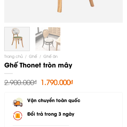
Trang chủ
/
Ghế
/
Ghế ăn
Ghế Thonet tròn mây
Giá
Giá
2.900.000
₫
1.790.000
₫
gốc
hiện
là:
tại
Vận chuyển toàn quốc
2.900.000₫.
là:
1.790.000₫.
Đổi trả trong 3 ngày