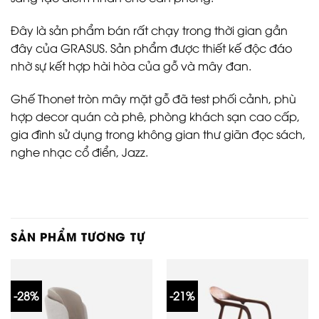
Đây là sản phẩm bán rất chạy trong thời gian gần
đây của GRASUS. Sản phẩm được thiết kế độc đáo
nhờ sự kết hợp hài hòa của gỗ và mây đan.
Ghế Thonet tròn mây mặt gỗ đã test phối cảnh, phù
hợp decor quán cà phê, phòng khách sạn cao cấp,
gia đình sử dụng trong không gian thư giãn đọc sách,
nghe nhạc cổ điển, Jazz.
SẢN PHẨM TƯƠNG TỰ
-28%
-21%