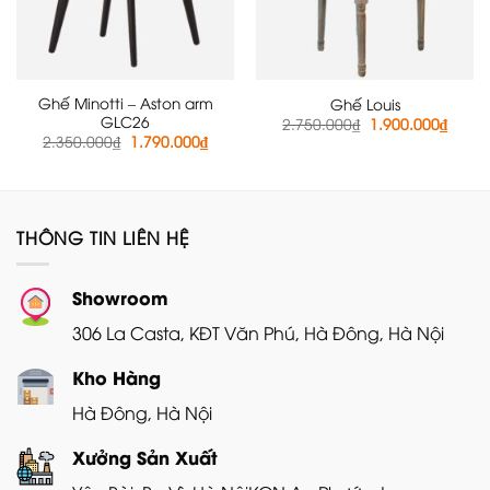
Ghế Minotti – Aston arm
Ghế Louis
GLC26
Giá
Giá
2.750.000
₫
1.900.000
₫
gốc
hiện
Giá
Giá
2.350.000
₫
1.790.000
₫
là:
tại
gốc
hiện
2.750.000₫.
là:
là:
tại
1.900
2.350.000₫.
là:
1.790.000₫.
THÔNG TIN LIÊN HỆ
Showroom
306 La Casta, KĐT Văn Phú, Hà Đông, Hà Nội
Kho Hàng
Hà Đông, Hà Nội
Xưởng Sản Xuất