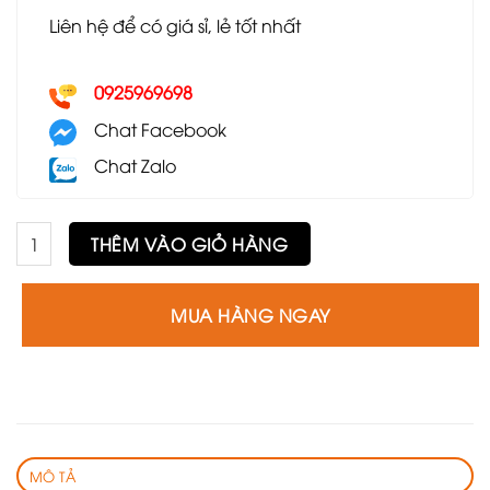
Liên hệ để có giá sỉ, lẻ tốt nhất
0925969698
Chat Facebook
Chat Zalo
Bàn ăn Cana GA06 số lượng
THÊM VÀO GIỎ HÀNG
MUA HÀNG NGAY
MÔ TẢ