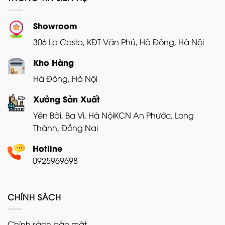
Showroom
306 La Casta, KĐT Văn Phú, Hà Đông, Hà Nội
Kho Hàng
Hà Đông, Hà Nội
Xưởng Sản Xuất
Yên Bài, Ba Vì, Hà Nội
KCN An Phước, Long
Thành, Đồng Nai
Hotline
0925969698
CHÍNH SÁCH
Chính sách bảo mật