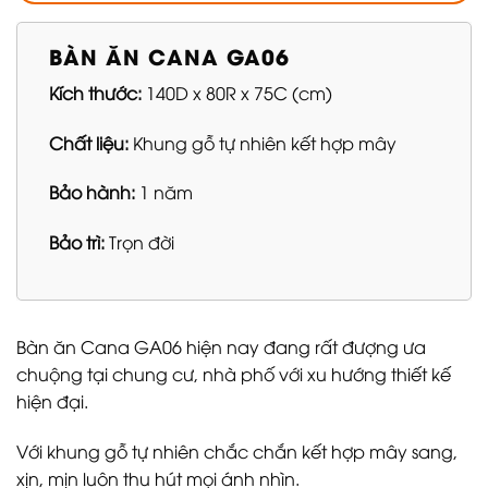
BÀN ĂN CANA GA06
Kích thước:
140D x 80R x 75C (cm)
Chất liệu:
Khung gỗ tự nhiên kết hợp mây
Bảo hành:
1 năm
Bảo trì:
Trọn đời
Bàn ăn Cana GA06 hiện nay đang rất đượng ưa
chuộng tại chung cư, nhà phố với xu hướng thiết kế
hiện đại.
Với khung gỗ tự nhiên chắc chắn kết hợp mây sang,
xịn, mịn luôn thu hút mọi ánh nhìn.