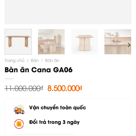
Trang chủ
/
Bàn
/
Bàn ăn
Bàn ăn Cana GA06
Giá
Giá
11.000.000
₫
8.500.000
₫
gốc
hiện
là:
tại
Vận chuyển toàn quốc
11.000.000₫.
là:
8.500.000₫.
Đổi trả trong 3 ngày