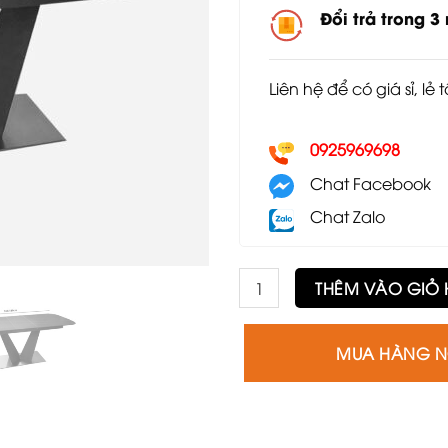
Đổi trả trong 3
Liên hệ để có giá sỉ, lẻ 
0925969698
Chat Facebook
Chat Zalo
Bàn ăn thông minh Summer s
THÊM VÀO GIỎ
MUA HÀNG 