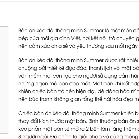
Bàn ăn kéo dài thông minh Summer là một món đồ n
bếp của mỗi gia đình Việt, nơi kết nối, trò chuyện 
nên cảm xúc chia sẻ và yêu thương sau mỗi ngày 
Bàn ăn kéo dài thông minh Summer được rất nhiề
chuộng bởi thiết kế độc đáo, thanh lịch với mặt
vân mềm mại còn tạo cho người sử dụng cảm hứ
những ngon mà còn đẹp mắt. Mặt bàn khi kết hợp
khiến chiếc bàn trở nên hiện đại, dễ dàng hòa m
nên bức tranh không gian tổng thể hài hòa đẹp m
Chiếc bàn ăn kéo dài thông minh Summer khiến bạ
thay đổi kích thước mặt bàn. Bình thường bàn ăn 
kéo phần mặt bàn sẽ mở ra 2 bên làm tăng thêm d
8 người ngồi. Đó chính là giải pháp vô cùng thông 