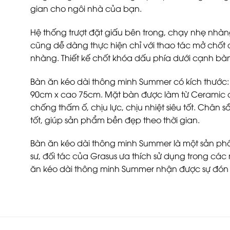
gian cho ngôi nhà của bạn.
Hệ thống trượt đặt giấu bên trong, chạy nhẹ nhàng 
cũng dễ dàng thực hiện chỉ với thao tác mở chốt
nhàng. Thiết kế chốt khóa dấu phía dưới cạnh bàn
Bàn ăn kéo dài thông minh Summer có kích thước:
90cm x cao 75cm. Mặt bàn được làm từ Ceramic 
chống thấm ố, chịu lực, chịu nhiệt siêu tốt. Chân s
tốt, giúp sản phẩm bền đẹp theo thời gian.
Bàn ăn kéo dài thông minh Summer là một sản ph
sư, đối tác của Grasus ưa thích sử dụng trong các
ăn kéo dài thông minh Summer nhận được sự đón n