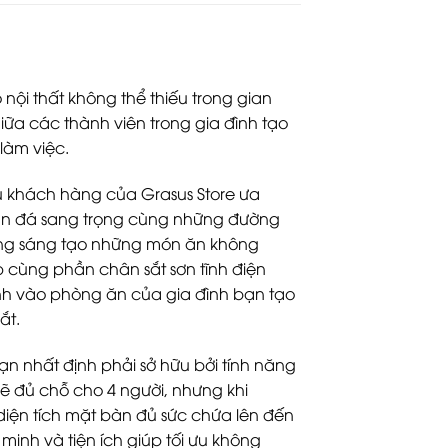
ội thất không thể thiếu trong gian
giữa các thành viên trong gia đình tạo
làm việc.
u khách hàng của Grasus Store ưa
 bàn đá sang trọng cùng những đường
ng sáng tạo những món ăn không
 cùng phần chân sắt sơn tĩnh điện
ình vào phòng ăn của gia đình bạn tạo
ắt.
n nhất định phải sở hữu bởi tính năng
sẽ đủ chỗ cho 4 người, nhưng khi
iện tích mặt bàn đủ sức chứa lên đến
minh và tiện ích giúp tối ưu không