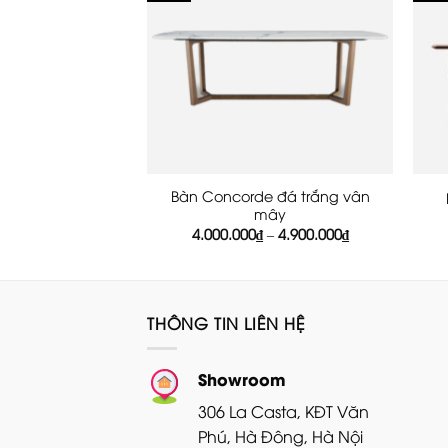
Bàn Concorde đá trắng vân
mây
Khoảng
4.000.000
₫
–
4.900.000
₫
giá:
từ
4.000.000₫
đến
4.900.000₫
THÔNG TIN LIÊN HỆ
Showroom
306 La Casta, KĐT Văn
Phú, Hà Đông, Hà Nội