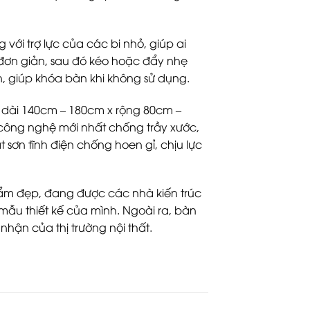
với trợ lực của các bi nhỏ, giúp ai
 đơn giản, sau đó kéo hoặc đẩy nhẹ
, giúp khóa bàn khi không sử dụng.
 dài 140cm – 180cm x rộng 80cm –
công nghệ mới nhất chống trầy xước,
ắt sơn tĩnh điện chống hoen gỉ, chịu lực
ẩm đẹp, đang được các nhà kiến trúc
 mẫu thiết kế của mình. Ngoài ra, bàn
hận của thị trường nội thất.