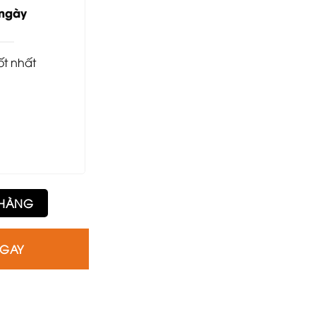
8.500.000₫.
 ngày
tốt nhất
ố lượng
 HÀNG
NGAY