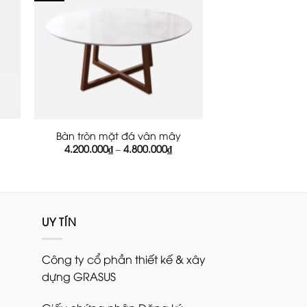
Bàn tròn mặt đá vân mây
á
Khoảng
4.200.000
₫
–
4.800.000
₫
ện
giá:
từ
4.200.000₫
850.000₫.
đến
4.800.000₫
UY TÍN
Công ty cổ phần thiết kế & xây
dựng GRASUS