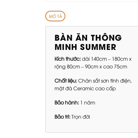
MÔ TẢ
BÀN ĂN THÔNG
MINH SUMMER
Kích thước:
dài 140cm – 180cm x
rộng 80cm – 90cm x cao 75cm
Chất liệu:
Chân sắt sơn tĩnh điện,
mặt đá Ceramic cao cấp
Bảo hành:
1 năm
Bảo trì:
Trọn đời