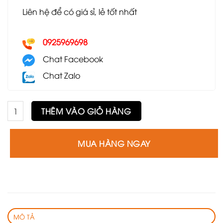
Liên hệ để có giá sỉ, lẻ tốt nhất
0925969698
Chat Facebook
Chat Zalo
Ghế bar song tiện GB21 số lượng
THÊM VÀO GIỎ HÀNG
MUA HÀNG NGAY
MÔ TẢ