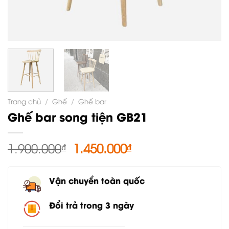
Trang chủ
/
Ghế
/
Ghế bar
Ghế bar song tiện GB21
Giá
Giá
1.900.000
₫
1.450.000
₫
gốc
hiện
là:
tại
Vận chuyển toàn quốc
1.900.000₫.
là:
1.450.000₫.
Đổi trả trong 3 ngày