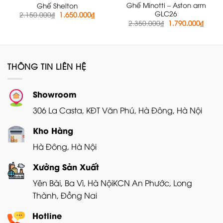
Ghế Minotti – Aston arm
Ghế Shelton
GLC26
Giá
Giá
2.150.000
₫
1.650.000
₫
gốc
hiện
Giá
Giá
2.350.000
₫
1.790.000
₫
là:
tại
gốc
hiện
2.150.000₫.
là:
là:
tại
1.650.000₫.
2.350.000₫.
là:
1.790
THÔNG TIN LIÊN HỆ
Showroom
306 La Casta, KĐT Văn Phú, Hà Đông, Hà Nội
Kho Hàng
Hà Đông, Hà Nội
Xưởng Sản Xuất
Yên Bài, Ba Vì, Hà Nội
KCN An Phước, Long
Thành, Đồng Nai
Hotline