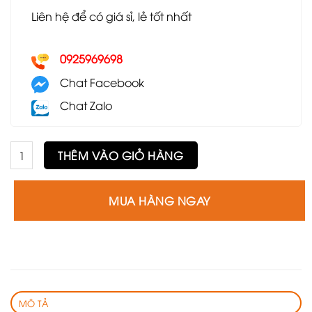
Liên hệ để có giá sỉ, lẻ tốt nhất
0925969698
Chat Facebook
Chat Zalo
Ghế GE5 số lượng
THÊM VÀO GIỎ HÀNG
MUA HÀNG NGAY
MÔ TẢ