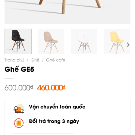
Trang chủ
/
Ghế
/
Ghế cafe
Ghế GE5
Giá
Giá
600.000
₫
460.000
₫
gốc
hiện
là:
tại
Vận chuyển toàn quốc
600.000₫.
là:
460.000₫.
Đổi trả trong 3 ngày