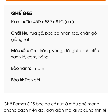
GHẾ GE5
Kích thước:
45D x 53R x 81C (cm)
Chất liệu:
tựa gỗ, bọc da nhân tạo, chân gỗ
giằng sắt
Màu sắc:
đen, trắng, vàng, đỏ, ghi, xanh biển,
xanh lá, cam, hồng
Bảo hành:
1 năm
Bảo trì:
Trọn đời
Ghế Eames GE5 bọc da có nút là mẫu ghế mang
phong cách hiện đại, đơn giản mà lại vô cùng tinh tế.