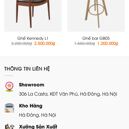
Ghế Kennedy L1
Ghế bar GB05
Giá
Giá
Giá
Giá
3.200.000
₫
2.500.000
₫
1.550.000
₫
1.200.000
₫
gốc
hiện
gốc
hiện
là:
tại
là:
tại
3.200.000₫.
là:
1.550.000₫.
là:
2.500.000₫.
1.200
THÔNG TIN LIÊN HỆ
Showroom
306 La Casta, KĐT Văn Phú, Hà Đông, Hà Nội
Kho Hàng
Hà Đông, Hà Nội
Xưởng Sản Xuất