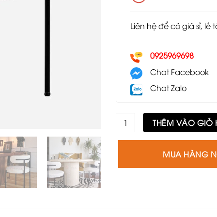
Liên hệ để có giá sỉ, lẻ 
0925969698
Chat Facebook
Chat Zalo
Ghế Inesse GLC50 số lượng
THÊM VÀO GIỎ
MUA HÀNG 