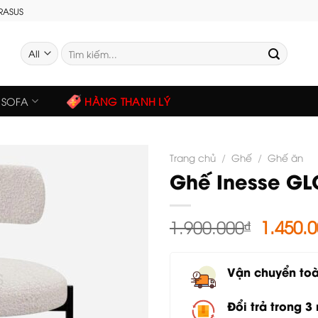
GRASUS
Tìm
kiếm:
SOFA
HÀNG THANH LÝ
Trang chủ
/
Ghế
/
Ghế ăn
Ghế Inesse GL
Giá
1.900.000
₫
1.450.
gốc
là:
Vận chuyển to
1.900.0
Đổi trả trong 3