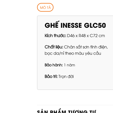
MÔ TẢ
GHẾ INESSE GLC50
Kích thước:
D46 x R48 x C72 cm
Chất liệu:
Chân sắt sơn tĩnh điện,
bọc da/nỉ theo màu yêu cầu
Bảo hành:
1 năm
Bảo trì:
Trọn đời
SẢN PHẨM TƯƠNG TỰ