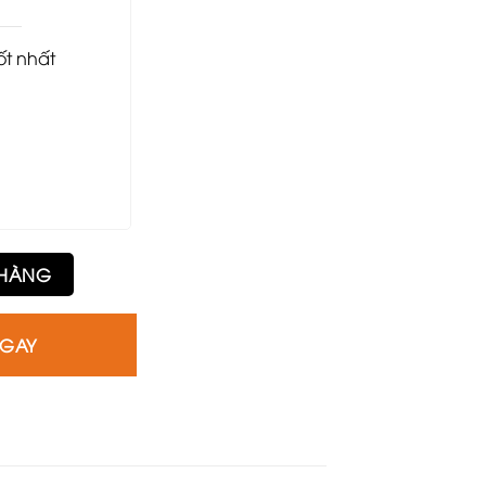
tốt nhất
 HÀNG
NGAY