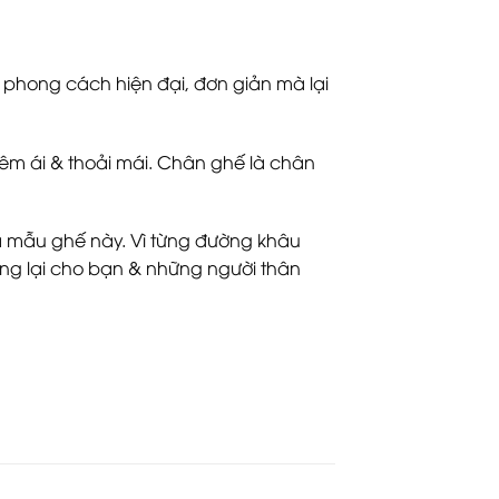
phong cách hiện đại, đơn giản mà lại
êm ái & thoải mái. Chân ghế là chân
 mẫu ghế này. Vì từng đường khâu
ng lại cho bạn & những người thân