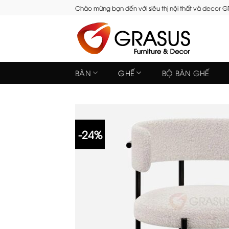
Skip
Chào mừng bạn đến với siêu thị nội thất và decor 
to
content
BÀN
GHẾ
BỘ BÀN GHẾ
-24%