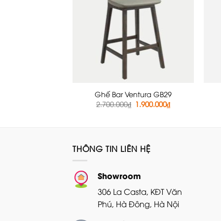
Ghế Bar Ventura GB29
Giá
Giá
2.700.000
₫
1.900.000
₫
gốc
hiện
là:
tại
2.700.000₫.
là:
1.900.000₫.
THÔNG TIN LIÊN HỆ
Showroom
306 La Casta, KĐT Văn
Phú, Hà Đông, Hà Nội