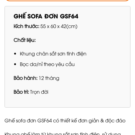
GHẾ SOFA ĐƠN GSF64
Kích thước:
55 x 60 x 42(cm)
Chất liệu:
Khung chân sắt sơn tĩnh điện
Bọc da/nỉ theo yêu cầu
Bảo hành:
12 tháng
Bảo trì:
Trọn đời
Ghế sofa đơn GSF64 có thiết kế đơn giản & độc đáo
Khung ghế làm từ khung sắt sơn tĩnh điện, sử dụng