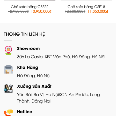
Ghế sofa băng GSF22
Ghế sofa băng GSF18
Giá
Giá
Giá
Giá
12.950.000
₫
10.950.000
₫
12.500.000
₫
11.350.000
₫
gốc
hiện
gốc
hiện
là:
tại
là:
tại
12.950.000₫.
là:
12.500.000₫.
là:
10.950.000₫.
11.3
THÔNG TIN LIÊN HỆ
Showroom
306 La Casta, KĐT Văn Phú, Hà Đông, Hà Nội
Kho Hàng
Hà Đông, Hà Nội
Xưởng Sản Xuất
Yên Bài, Ba Vì, Hà Nội
KCN An Phước, Long
Thành, Đồng Nai
Hotline