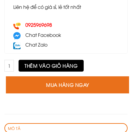
Liên hệ để có giá sỉ, lẻ tốt nhất
0925969698
Chat Facebook
Chat Zalo
Ghế sofa đơn GSF64 số lượng
THÊM VÀO GIỎ HÀNG
MUA HÀNG NGAY
MÔ TẢ