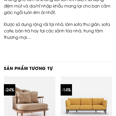
đệm mút và da/nỉ nhập khẩu mang lại cho bạn cảm
giác ngồi luôn êm ái nhất.
Được sử dụng rộng rãi tại nhà, làm sofa thư giãn, sofa
cafe, bàn trà hay tại các sảnh tòa nhà, trung tâm
thương mại…
SẢN PHẨM TƯƠNG TỰ
-24%
-14%