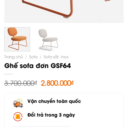
Trang chủ
/
Sofa
/
Sofa sắt, inox
Ghế sofa đơn GSF64
Giá
Giá
3.700.000
₫
2.800.000
₫
gốc
hiện
là:
tại
Vận chuyển toàn quốc
3.700.000₫.
là:
2.800.000₫.
Đổi trả trong 3 ngày